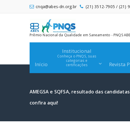
Pular
cnqa@abes-dn.org.br
(21) 3512-7905 / (21)
para
o
conteúdo
Prêmio Nacional da Qualidade em Saneamento - PNQS ABES
Institucional
Conheça o PNQS, suas
categorias e
Início
Revista 
certificações
AMEGSA e SQFSA, resultado das candidatas
confira aqui!