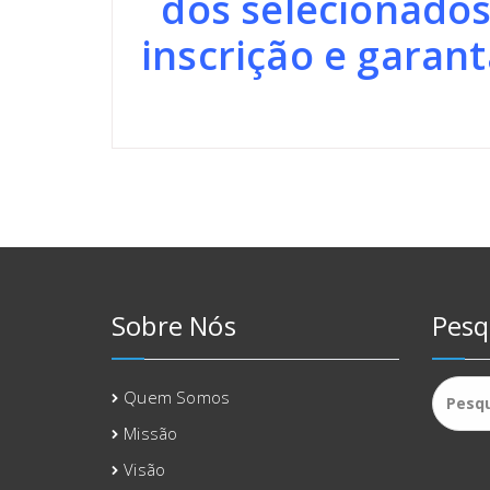
dos selecionados
inscrição e garan
Sobre Nós
Pesq
Pesqui
Quem Somos
por:
Missão
Visão