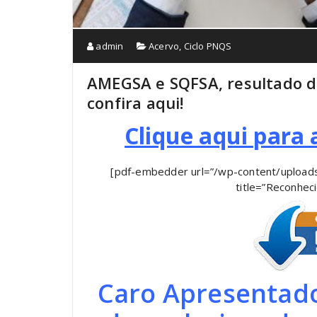
admin
Acervo
,
Ciclo PNQS
AMEGSA e SQFSA, resultado d
confira aqui!
Clique aqui para 
[pdf-embedder url=”/wp-content/uploa
title=”Reconhe
Caro Apresentado