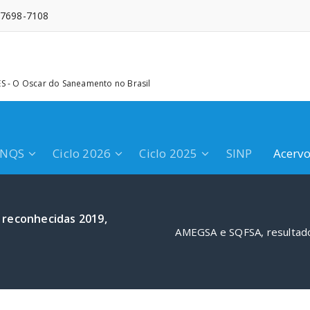
 97698-7108
 - O Oscar do Saneamento no Brasil
PNQS
Ciclo 2026
Ciclo 2025
SINP
Acerv
 reconhecidas 2019,
AMEGSA e SQFSA, resultado 