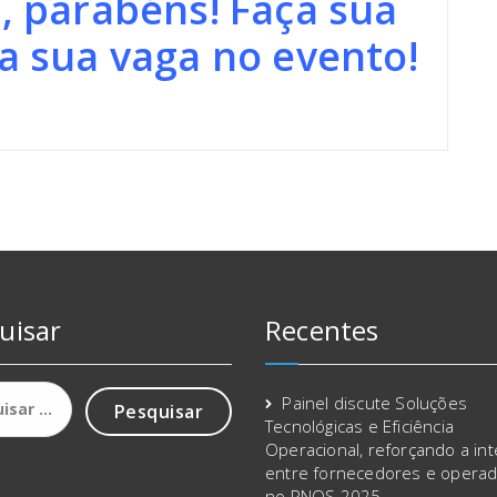
, parabéns! Faça sua
ta sua vaga no evento!
uisar
Recentes
sar
Painel discute Soluções
Tecnológicas e Eficiência
Operacional, reforçando a in
entre fornecedores e opera
no PNQS 2025