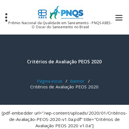
Pular
para
o
conteúdo
Prêmio Nacional da Qualidade em Saneamento - PNQS ABES -
O Oscar do Saneamento no Brasil
Critérios de Avaliação PEOS 2020
Página inicial
/
Banner
/
Critérios de Avaliação PEOS 2020
[pdf-embedder url=”/wp-content/uploads/2020/01/Critérios-
de-Avaliação-PEOS-2020-v1.0a.pdf” title=”Critérios de
Avaliação PEOS 2020 v1.0a”]