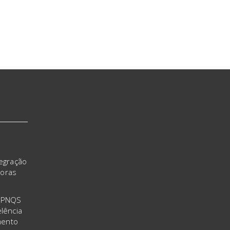
tegração
doras
o PNQS
lência
mento