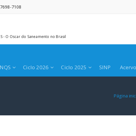
 97698-7108
 - O Oscar do Saneamento no Brasil
PNQS
Ciclo 2026
Ciclo 2025
SINP
Acerv
Página inic