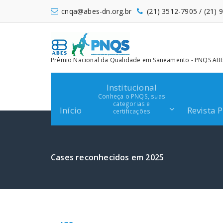
Pular
cnqa@abes-dn.org.br
(21) 3512-7905 / (21)
para
o
conteúdo
Prêmio Nacional da Qualidade em Saneamento - PNQS ABES
Institucional
Conheça o PNQS, suas
categorias e
Início
Revista 
certificações
Cases reconhecidos em 2025