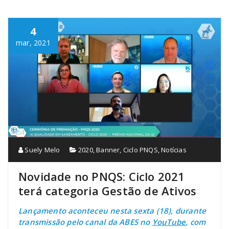
4
mar, 2021
Suely Melo
2020
,
Banner
,
Ciclo PNQS
,
Notícias
Novidade no PNQS: Ciclo 2021
terá categoria Gestão de Ativos
Lançamento aconteceu nesta sexta (18), durante
transmissão pelo canal da ABES no
YouTube
, com