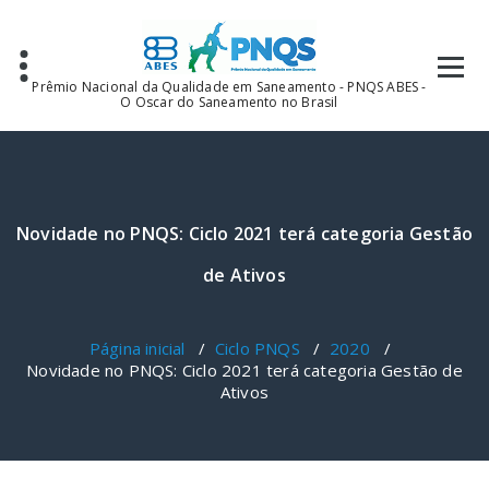
Pular
para
o
conteúdo
Prêmio Nacional da Qualidade em Saneamento - PNQS ABES -
O Oscar do Saneamento no Brasil
Novidade no PNQS: Ciclo 2021 terá categoria Gestão
de Ativos
Página inicial
/
Ciclo PNQS
/
2020
/
Novidade no PNQS: Ciclo 2021 terá categoria Gestão de
Ativos